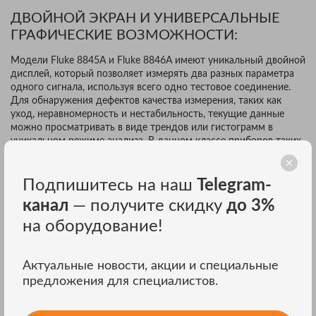
ДВОЙНОЙ ЭКРАН И УНИВЕРСАЛЬНЫЕ
ГРАФИЧЕСКИЕ ВОЗМОЖНОСТИ:
Модели Fluke 8845A и Fluke 8846A имеют уникальный двойной
дисплей, который позволяет измерять два разных параметра
одного сигнала, используя всего одно тестовое соединение.
Для обнаружения дефектов качества измерения, таких как
уход, неравномерность и нестабильность, текущие данные
можно просматривать в виде трендов или гистограмм в
уникальном режиме анализа. В данном классе приборов таких
графических возможностей нет ни у одного другого прибора.
Подпишитесь на наш
Telegram-
ПРОВОДИТЕ 4-ПРОВОДНЫЕ ИЗМЕРЕНИЯ
канал
— получите скидку
до 3%
С ИСПОЛЬЗОВАНИЕМ ВСЕГО 2 КАБЕЛЕЙ:
на оборудование!
Запатентованные раздельные гнезда контактов для
реализации функции 2 х 4 Ом позволяют вам выполнять 4-
Актуальные новости, акции и специальные
проводные измерения с использованием всего двух (а не
предложения для специалистов.
четырех) кабелей. Специальный аксессуар для
диагностических выводов позволяет установить соединение.
Вы получаете отличное разрешение и точность измерений, а