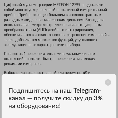
Цифровой мультметр серии МЕГЕОН 12799 представляет
собой многофункциональный портативный измерительный
прибор. Прибор оснащен большим высококонтрастным
разрядным жидкокристаллическим дисплеем. Благодаря
использованию микроконтроллера с аналого-цифровым
преобразователем (АЦП) двойного интегрирования,
обеспечивается высокая точность и разрешение измерений, а
также добавляется множество функций, улучшающих
эксплуатационные характеристики прибора.
Поворотный переключатель с минимальным числом
положений позволяет быстро переключаться между
режимами измерения.
Выбор рода тока (постоянный или переменный) и
поддиапазона измерений производится простым нажатием
кнопки на передней панели. Функция автоматического
отключения увеличивает срок службы используемой в приборе
Подпишитесь на наш
Telegram-
батареи. Измерения выполняются еще легче и быстрее
канал
— получите скидку
до 3%
благодаря наличию автоматического выбора поддиапазонов
измерений.
на оборудование!
В приборе также имеется возможность ручного выбора
поддиапазона. Фиксация максимальных/минимальных