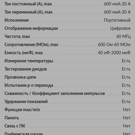
Ток постоянный (А), max
600 мкА-20 А
Ток переменный (А), max
600 мкА-20 А
Исполнение
Портативный
Отображение информации
Цифровое
Частота, max
60 МГц
Сопротивление (МОм), max
600 Ом-60 MОм
Eмкость (мкФ), max
40 нФ-2000 мкФ
Измерение температуры
Есть
Тестирование диодов
Есть
Прозвонка цепи
Есть
Испытание p-n перехода
Есть
Скважность / Коэффициент заполнения импульсов
Есть
Удержание показаний
Есть
Функция max/min
Нет
Память
Нет
Связь с ПК
Нет
Графическая шкала
Нет