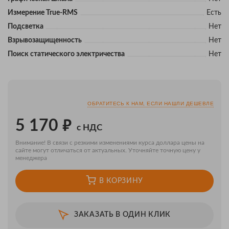
Измерение True-RMS
Есть
Подсветка
Нет
Взрывозащищенность
Нет
Поиск статического электричества
Нет
ОБРАТИТЕСЬ К НАМ, ЕСЛИ НАШЛИ ДЕШЕВЛЕ
₽
5 170
с НДС
Внимание! В связи с резкими изменениями курса доллара цены на
сайте могут отличаться от актуальных. Уточняйте точную цену у
менеджера
В КОРЗИНУ
ЗАКАЗАТЬ В ОДИН КЛИК