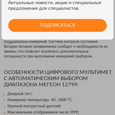
Актуальные новости, акции и специальные
значений выполняется простым нажатием кнопки «MAX/MIN».
предложения для специалистов.
При необходимости фиксации произвольных измеренных
значений присутствует функция «HOLD», которая включается
простым нажатием кнопки на торце прибора.
ПОДПИСАТЬСЯ
Установка нуля производится простым нажатием кнопки
(«REL»). Защита от перегрузки позволяет уменьшить риск
повреждения прибора при неправильном выборе
поддиапазона измерений. Система контроля состояния
батареи питания своевременно сообщит о необходимости ее
замены, что позволит исключить дополнительные
погрешности при выполнении измерений прибором.
ОСОБЕННОСТИ ЦИФРОВОГО МУЛЬТИМЕТР
С АВТОМАТИЧЕСКИМ ВЫБОРОМ
ДИАПАЗОНА МЕГЕОН 12799:
Диодный тест;
Измерение температуры -40…1000 ºС;
Крупный контрастный дисплей;
Максимальное отображаемое число 5999;