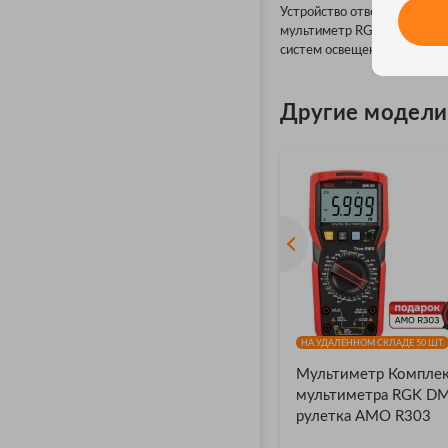
Устройство отвечает требов
мультиметр RGK DM-15 можн
систем освещения и др.
Другие модели
НА УДАЛЁННОМ СКЛАДЕ 50 ШТ.
Мультиметр Компле
мультиметра RGK DM
рулетка AMO R303