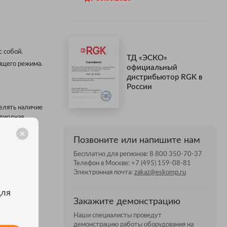
с собой.
ТД «ЭСКО»
ящего режима.
официальный
дистрибьютор RGK в
России
елять наличие
одиодная
проводник от
Позвоните или напишите нам
Бесплатно для регионов:
8 800 350-70-37
Телефон в Москве:
+7 (495) 159-08-81
Электронная почта:
zakaz@eskomp.ru
ие при
е.
для
Закажите демонстрацию
Наши специалисты проведут
демонстрацию работы оборудования на