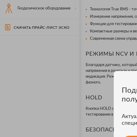
Геодезическое оборудование
Технология True RMS - то
Измерение напряжения, си
Функции для тестировани
СКАЧАТЬ ПРАЙС-ЛИСТ ЭСКО
Компактные размеры и вес
Современная схема управ
РЕЖИМЫ NCV И 
Благодаря датчику, которы
напряжения в розетках и пр
индикация. Режим LIVE (иск
фазного.
Под
HOLD
пол
Кнопка HOLD служит для фи
тестировании в труднодосту
Актуа
специ
БЕЗОПАСНОСТЬ