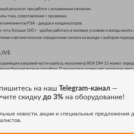
чный результат при работе с искаженным сигналом.
лы тока, сопротивления + прозвонка.
я компонентов РЭА - диодов и конденсаторов.
 чуть больше 100 г - удобно работать в полевых условиях и всегда носить 
ления и автоматическое определение сигнала на выходе с выбором подход
LIVE
й размещен в верхней части корпуса, мультиметр RGK DM-15 может опред
оводах бесконтактным способом. О результатах оповещает наглядная свет
атель фазы) используется с щупами и позволяет быстро отличить нулевой 
пишитесь на наш
Telegram-канал
—
учите скидку
до 3%
на оборудование!
ксации полученных показаний на дисплее. Она упрощает документирован
пных местах и в любых других ситуациях, когда нельзя сразу считать данны
льные новости, акции и специальные предложения 
алистов.