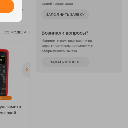
фровой
вашей территории
одвигателей,
ЗАПОЛНИТЬ ЗАЯВКУ
Возникли вопросы?
ВСЕ МОДЕЛИ
Напишите нам: подскажем по
характеристикам и поможем с
оформлением заказа.
ЗАДАТЬ ВОПРОС
Е 2 ШТ.
ультиметр
Мультиметр Мультиметр
Мультим
оверкой
RGK DM-25 с поверкой
Мультиме