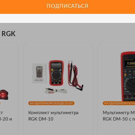
аниям стандарта электробезопасности CAT III 600 В. Это означает, что ци
ПОДПИСАТЬСЯ
о использовать для диагностики коммутационного оборудования, электр
 RGK
НА УДАЛЁННОМ СКЛАДЕ 23 ШТ.
НА УДАЛЁННОМ СКЛАД
кт
Комплект мультиметра
Мультиметр М
-20 и
RGK DM-10
RGK DM-50 с п