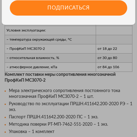
Габаритные размеры (высота×ширина×длина), мм,
486×251×241
ПОДПИСАТЬСЯ
не более
Масса, кг, не более
15
Условия эксплуатации:
– температура окружающей среды, ºС
– ПрофКиП МС3070-2
от 18 до 22
– относительная влажность, %
от 30 до 80
– атмосферное давление, кПа
от 84 до 106
Комплект поставки меры сопротивления многозначной
ПрофКиП МС3070-2
Мера электрического сопротивления постоянного тока
многозначная ПрофКиП МС3070-2 – 1 шт.
Руководство по эксплуатации ПРШН.411642.200-2020 РЭ – 1
экз.
Паспорт ПРШН.411642.200-2020 ПС – 1 экз.
Методика поверки РТ-МП-7462-551-2020 – 1 экз.
Упаковка – 1 комплект