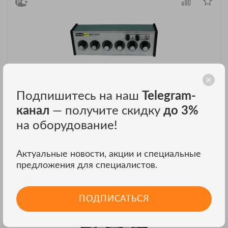
Подпишитесь на наш
Telegram-
ПрофКиП МСР-63/3 магазин сопротивлений
канал
— получите скидку
до 3%
₽
Цена: 146 748
на оборудование!
ЗАКАЗАТЬ В ОДИН КЛИК
Актуальные новости, акции и специальные
предложения для специалистов.
ПОДПИСАТЬСЯ