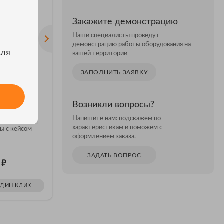
Закажите демонстрацию
Наши специалисты проведут
демонстрацию работы оборудования на
для
вашей территории
ЗАПОЛНИТЬ ЗАЯВКУ
 приемники
Геодезические приемники
Геодези
Возникли вопросы?
450 МГц
Комплект антенна радио
Комплек
Напишите нам: подскажем по
5DB 450-470 MHZ для R10
5DB 430
характеристикам и поможем с
ы с кейсом
в чехле с вехой
R10 в че
оформлением заказа.
ЗАДАТЬ ВОПРОС
₽
₽
0
Цена: 45 100
Цена: 
ОДИН КЛИК
ЗАКАЗАТЬ В ОДИН КЛИК
ЗАКАЗ