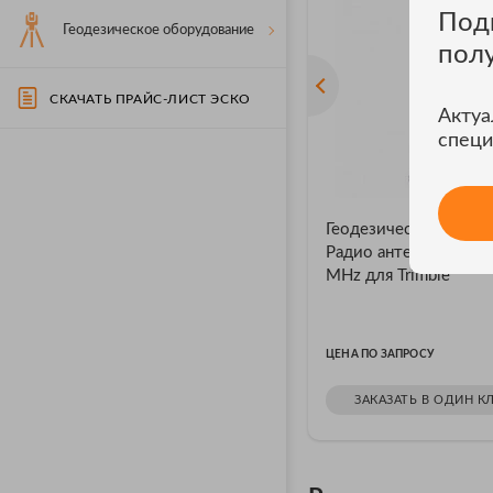
Под
Геодезическое оборудование
пол
СКАЧАТЬ ПРАЙС-ЛИСТ ЭСКО
Актуа
специ
Геодезические прие
Радио антенна 430-4
MHz для Trimble
ЦЕНА ПО ЗАПРОСУ
ЗАКАЗАТЬ В ОДИН К