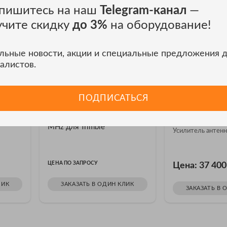
пишитесь на наш
Telegram-канал
—
учите скидку
до 3%
на оборудование!
льные новости, акции и специальные предложения 
алистов.
ПОДПИСАТЬСЯ
мники
Геодезические приемники
Геодезические
50
Радио антенна 410-430
TDL 450, 430-
MHz для Trimble
Усилитель антенн
ЦЕНА ПО ЗАПРОСУ
Цена: 37 40
ЛИК
ЗАКАЗАТЬ В ОДИН КЛИК
ЗАКАЗАТЬ В 