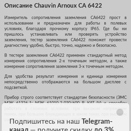
Описание Chauvin Arnoux CA 6422
Измеритель сопротивления заземления СА6422 прост в
использовании и предназначен для работы в полевых
условиях, благодаря прочному корпусу IP65. Где бы ни
пришлось устанавливать или проверять устройство
заземления, тестер заземления СА6422 поможет провести
диагностику удобно, быстро, точно, надежно и безопасно.
В тестере заземления СА6422 применен стандартный метод
измерения сопротивления 2-х точечным методом, а также
измерение сопротивления заземления 3-х точечным методом.
Для удобства результат измерения и единица измерения
непосредственно отображаются на большом дисплее с
подсветкой.
Прибор строго соответствует стандартам безопасности (ЭМС
МЭК 61326-1; МЭК 61010-2-030/600 В КАТ.-IV) и способен
работать в сложных условиях: при высоком напряжении
помех, при больших блуждающих в земле токах, при высоком
сопротивлении вспомогательных цепей и т.п.
Подпишитесь на наш
Telegram-
канал
— получите скидку
до 3%