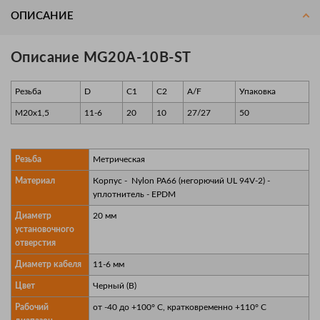
ОПИСАНИЕ
Описание MG20A-10B-ST
Резьба
D
C1
C2
A/F
Упаковка
M20x1,5
11-6
20
10
27/27
50
Резьба
Метрическая
Материал
Корпус - Nylon PA66 (негорючий UL 94V-2) -
уплотнитель - EPDM
Диаметр
20 мм
установочного
отверстия
Диаметр кабеля
11-6 мм
Цвет
Черный (В)
Рабочий
от -40 до +100° C, кратковременно +110° C