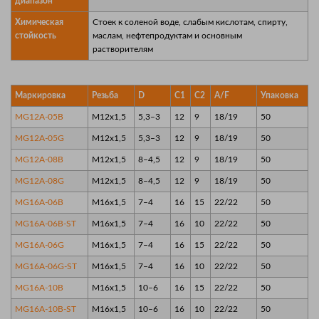
диапазон
Химическая
Стоек к соленой воде, слабым кислотам, спирту,
стойкость
маслам, нефтепродуктам и основным
растворителям
Маркировка
Резьба
D
C1
C2
A/F
Упаковка
MG12A-05B
M12x1,5
5,3–3
12
9
18/19
50
MG12A-05G
M12x1,5
5,3–3
12
9
18/19
50
MG12A-08B
M12x1,5
8–4,5
12
9
18/19
50
MG12A-08G
M12x1,5
8–4,5
12
9
18/19
50
MG16A-06B
M16x1,5
7–4
16
15
22/22
50
MG16A-06B-ST
M16x1,5
7–4
16
10
22/22
50
MG16A-06G
M16x1,5
7–4
16
15
22/22
50
MG16A-06G-ST
M16x1,5
7–4
16
10
22/22
50
MG16A-10B
M16x1,5
10–6
16
15
22/22
50
MG16A-10B-ST
M16x1,5
10–6
16
10
22/22
50