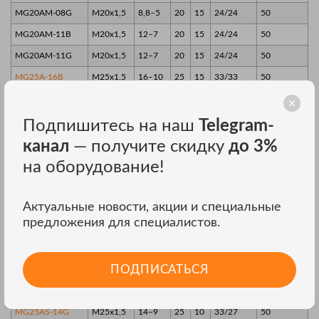
MG20AM-08G
M20x1,5
8,8–5
20
15
24/24
50
MG20AM-11B
M20x1,5
12–7
20
15
24/24
50
MG20AM-11G
M20x1,5
12–7
20
15
24/24
50
MG25A-16B
M25x1,5
16–10
25
15
33/33
50
MG25A-16B-ST
M25x1,5
16–10
25
10
33/33
50
MG25A-16G
M25x1,5
16–10
25
15
33/33
50
Подпишитесь на наш
Telegram-
MG25A-16G-ST
M25x1,5
16–10
25
10
33/33
50
канал
— получите скидку
до 3%
MG25A-18B
M25x1,5
18–13
25
15
33/33
50
на оборудование!
MG25A-18B-ST
M25x1,5
18–13
25
10
33/33
50
Актуальные новости, акции и специальные
MG25A-18G
M25x1,5
18–13
25
15
33/33
50
предложения для специалистов.
MG25A-18G-ST
M25x1,5
18–13
25
10
33/33
50
MG25AS-10B
M25x1,5
11–6
25
10
33/27
50
ПОДПИСАТЬСЯ
MG25AS-10G
M25x1,5
11–6
25
10
33/27
50
MG25AS-14B
M25x1,5
14–9
25
10
33/27
50
MG25AS-14G
M25x1,5
14–9
25
10
33/27
50