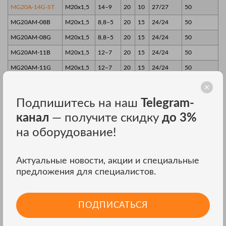
MG20A-14G-ST
M20x1,5
14–9
20
10
27/27
50
MG20AM-08B
M20x1,5
8,8–5
20
15
24/24
50
MG20AM-08G
M20x1,5
8,8–5
20
15
24/24
50
MG20AM-11B
M20x1,5
12–7
20
15
24/24
50
MG20AM-11G
M20x1,5
12–7
20
15
24/24
50
MG25A-16B
M25x1,5
16–10
25
15
33/33
50
MG25A-16B-ST
M25x1,5
16–10
25
10
33/33
50
Подпишитесь на наш
Telegram-
MG25A-16G
M25x1,5
16–10
25
15
33/33
50
канал
— получите скидку
до 3%
MG25A-16G-ST
M25x1,5
16–10
25
10
33/33
50
на оборудование!
MG25A-18B
M25x1,5
18–13
25
15
33/33
50
MG25A-18B-ST
M25x1,5
18–13
25
10
33/33
50
Актуальные новости, акции и специальные
предложения для специалистов.
MG25A-18G
M25x1,5
18–13
25
15
33/33
50
MG25A-18G-ST
M25x1,5
18–13
25
10
33/33
50
ПОДПИСАТЬСЯ
MG25AS-10B
M25x1,5
11–6
25
10
33/27
50
MG25AS-10G
M25x1,5
11–6
25
10
33/27
50