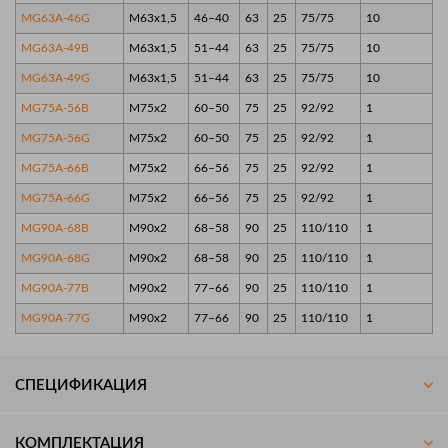
MG63A-46G
M63x1,5
46–40
63
25
75/75
10
MG63A-49B
M63x1,5
51–44
63
25
75/75
10
MG63A-49G
M63x1,5
51–44
63
25
75/75
10
MG75A-56B
M75x2
60–50
75
25
92/92
1
MG75A-56G
M75x2
60–50
75
25
92/92
1
MG75A-66B
M75x2
66–56
75
25
92/92
1
MG75A-66G
M75x2
66–56
75
25
92/92
1
MG90A-68B
M90x2
68–58
90
25
110/110
1
MG90A-68G
M90x2
68–58
90
25
110/110
1
MG90A-77B
M90x2
77–66
90
25
110/110
1
MG90A-77G
M90x2
77–66
90
25
110/110
1
СПЕЦИФИКАЦИЯ
КОМПЛЕКТАЦИЯ