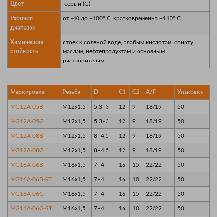
Цвет
серый (G)
Рабочий
от -40 до +100° C, кратковременно +110° C
диапазон
Химическая
стоек к соленой воде, слабым кислотам, спирту,
стойкость
маслам, нефтепродуктам и основным
растворителям
Маркировка
Резьба
D
C1
C2
A/F
Упаковка
MG12A-05B
M12x1,5
5,3–3
12
9
18/19
50
MG12A-05G
M12x1,5
5,3–3
12
9
18/19
50
MG12A-08B
M12x1,5
8–4,5
12
9
18/19
50
MG12A-08G
M12x1,5
8–4,5
12
9
18/19
50
MG16A-06B
M16x1,5
7–4
16
15
22/22
50
MG16A-06B-ST
M16x1,5
7–4
16
10
22/22
50
MG16A-06G
M16x1,5
7–4
16
15
22/22
50
MG16A-06G-ST
M16x1,5
7–4
16
10
22/22
50