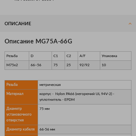
ОПИСАНИЕ
Описание MG75A-66G
Резьба
D
C1
C2
A/F
Упаковка
M75x2
66–56
75
25
92/92
10
Резьба
метрическая
Материал
корпус - Nylon PA66 (негорючий UL 94V-2) -
уплотнитель - EPDM
Диаметр
75 мм
установочного
отверстия
Диаметр кабеля
66-56 мм