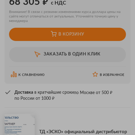
₽
68 305
с НДС
Внимание! В связи с резкими изменениями курса доллара цены на
сайте могут отличаться от актуальных. Уточняйте точную цену у
менеджера
В КОРЗИНУ
ЗАКАЗАТЬ В ОДИН КЛИК
К СРАВНЕНИЮ
В ИЗБРАННОЕ
₽
Доставка
в кратчайшие сроки
по Москве от 500
₽
по России от 1000
ТД «ЭСКО» официальный дистрибьютор