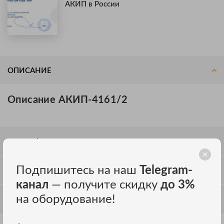
АКИП в России
ОПИСАНИЕ
Описание АКИП-4161/2
СПЕЦИФИКАЦИЯ
Подпишитесь на наш
Telegram-
ОТЗЫВЫ
канал
— получите скидку
до 3%
на оборудование!
ОБСУЖДЕНИЕ