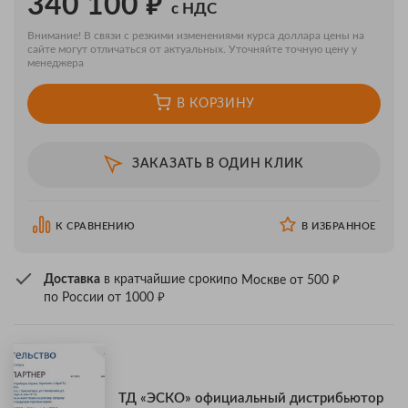
₽
340 100
с НДС
Внимание! В связи с резкими изменениями курса доллара цены на
сайте могут отличаться от актуальных. Уточняйте точную цену у
менеджера
В КОРЗИНУ
ЗАКАЗАТЬ В ОДИН КЛИК
К СРАВНЕНИЮ
В ИЗБРАННОЕ
₽
Доставка
в кратчайшие сроки
по Москве от 500
₽
по России от 1000
ТД «ЭСКО» официальный дистрибьютор