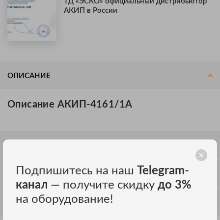
ТД «ЭСКО» официальный дистрибьютор
АКИП в России
ОПИСАНИЕ
Описание АКИП-4161/1А
СПЕЦИФИКАЦИЯ
Подпишитесь на наш
Telegram-
ОТЗЫВЫ
канал
— получите скидку
до 3%
на оборудование!
ОБСУЖДЕНИЕ