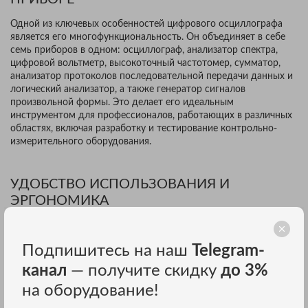
Одной из ключевых особенностей цифрового осциллографа
является его многофункциональность. Он объединяет в себе
семь приборов в одном: осциллограф, анализатор спектра,
цифровой вольтметр, высокоточный частотомер, сумматор,
анализатор протоколов последовательной передачи данных и
логический анализатор, а также генератор сигналов
произвольной формы. Это делает его идеальным
инструментом для профессионалов, работающих в различных
областях, включая разработку и тестирование контрольно-
измерительного оборудования.
УДОБСТВО ИСПОЛЬЗОВАНИЯ И
ЭРГОНОМИКА
RIGOL MHO5104 оснащен 10,1-дюймовым сенсорным
дисплеем с разрешением 1280*800 точек, что обеспечивает
Подпишитесь на наш
Telegram-
отличную видимость и удобство работы.
Многофункциональная ручка Flex позволяет легко управлять
канал
— получите скидку
до 3%
настройками прибора, а фотоэлектрические энкодеры
на оборудование!
значительно продлевают срок службы устройства.
Интерфейсы USB, LAN и HDMI обеспечивают легкость