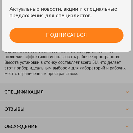
подключения к другим устройствам и системам, а
Актуальные новости, акции и специальные
возможность обновления прошивки онлайн гарантирует
предложения для специалистов.
актуальность программного обеспечения.
КОМПАКТНЫЙ ДИЗАЙН ДЛЯ РАБОЧЕГО
ПОДПИСАТЬСЯ
ПРОСТРАНСТВА
Серия MHO5000 отличается компактным дизайном, что
позволяет эффективно использовать рабочее пространство.
Высота установки в стойку составляет всего 5U, что делает
этот прибор идеальным выбором для лабораторий и рабочих
мест с ограниченным пространством.
СПЕЦИФИКАЦИЯ
ОТЗЫВЫ
ОБСУЖДЕНИЕ