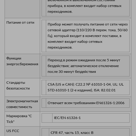
прибора, в комплект входит набор сетевых
переходников.
Питание от сети
Прибор может получать питание от сети через
сетевой адаптер (110/220 В перем. тока, 50/60
Гц), который входит в комплект поставки, в
комплект входит набор сетевых
переходников.
Функции
Переход в режим ожидания после 5 минут
энергосбережения
бездействия; автоматическое отключение
после 30 минут бездействия
Стандарты
CSA (US и CAN): C22.2 № 61010-1-04, UL: UL
безопасности
STD 61010-1 (2-е издание), ISA: 82.02.01
Электромагнитная
Отвечает всем требованиям EN61326-1:2006
совместимость
Маркировка "C
IEC/EN 61326-1
Tick"
US FCC
CFR 47, часть 15, класс В