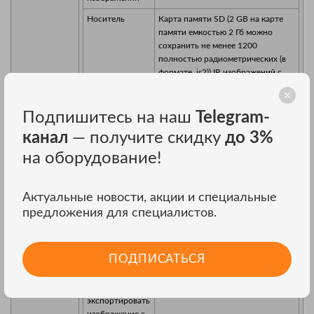
Носитель
Карта памяти SD (2 GB на карте
памяти емкостью 2 Гб можно
сохранить не менее 1200
полностью радиометрических (в
формате .is2)) IR изображений с
аннотациями или 3000 обычных
растровых (.bmp) изображений,
которые можно загрузить в
Подпишитесь на наш
Telegram-
компьютер через универсальное
канал
— получите скидку
до 3%
устройство считывания карт
памяти с разъемом USB
на оборудование!
Форматы
Нерадиометрические (.bmp) или
файлов
полностью радиометрические
Актуальные новости, акции и специальные
(.is2) Для анализа
предложения для специалистов.
нерадиометрических растровых
(.bmp) файлов не требуется
специальной программы
ПОДПИСАТЬСЯ
Форматы
BMP, DIB, GIF, JPE, JFIF, JPEG, JPG,
файлов, в
PNG, TIF и TIFF
которые можно
экспортировать
изображение с