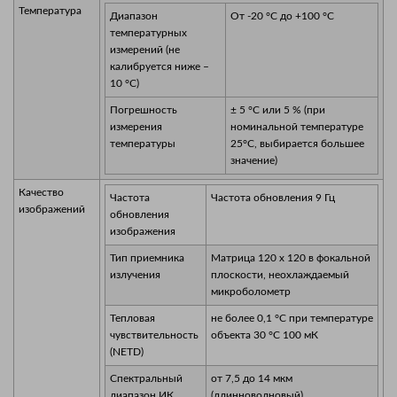
Температура
Диапазон
От -20 °C до +100 °C
температурных
измерений (не
калибруется ниже –
10 °C)
Погрешность
± 5 °C или 5 % (при
измерения
номинальной температуре
температуры
25°C, выбирается большее
значение)
Качество
Частота
Частота обновления 9 Гц
изображений
обновления
изображения
Тип приемника
Матрица 120 x 120 в фокальной
излучения
плоскости, неохлаждаемый
микроболометр
Тепловая
не более 0,1 °C при температуре
чувствительность
объекта 30 °C 100 мК
(NETD)
Спектральный
от 7,5 до 14 мкм
диапазон ИК
(длинноволновый)