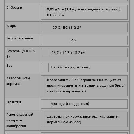
Вибрация
0,03 g2/Гц (3,8 единиц среднекв. ускорения),
IEC 68-2-6
Удары
25 G, IEC 68-2-29
Тест на падение
2 м
Размеры (Д х Ш х
26,7 x 12,7 x 15,2 см
В)
Вес
1,2 кг (с аккумулятором)
Класс защиты
Класс защиты IP54 (ограниченная защита от
корпуса
проникновения пыли и защита водяных брызг
с любого направления)
Гарантия
Два года (стандартная)
Рекомендуемый
Два года (при нормальной эксплуатации и
интервал
нормальном износе)
калибровки