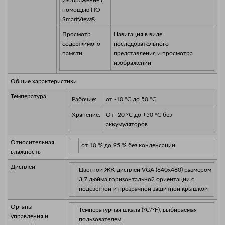
помощью ПО
SmartView®
Просмотр
Навигация в виде
содержимого
последовательного
памяти
представления и просмотра
изображений
Общие характеристики
Температура
Рабочие:
от -10 °C до 50 °C
Хранение:
От -20 °C до +50 °C без
аккумуляторов
Относительная
от 10 % до 95 % без конденсации
влажность
Дисплей
Цветной ЖК-дисплей VGA (640x480) размером
3,7 дюйма горизонтальной ориентации с
подсветкой и прозрачной защитной крышкой
Органы
Температурная шкала (°C/°F), выбираемая
управления и
пользователем