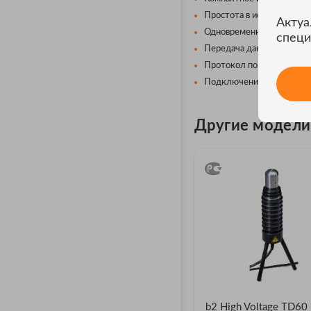
Простота в использовании
Актуа
Одновременное испытание
специ
Передача данных на комп
Протокол по результатом
Подключение тестирующе
Другие модели 
b2 High Voltage TD60