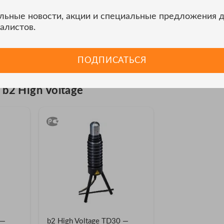
;
льные новости, акции и специальные предложения 
 и диагностика кабеля;
алистов.
ьютер при помощи беспроводного интерфейса Bluetooth;
 диагностики;
ПОДПИСАТЬСЯ
го оборудования одним проводом.
b2 High Voltage
 —
b2 High Voltage TD30 —