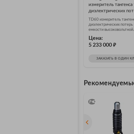
измеритель тангенса 
диэлектрических пот
TD60 измеритель тангенс
диэлектрических потерь 
емкости высоковольтной..
Цена:
₽
5 233 000
ЗАКАЗАТЬ В ОДИН К
Рекомендуемы