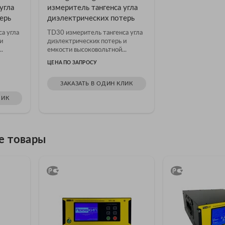
угла
измеритель тангенса угла
ерь
диэлектрических потерь
а угла
TD30 измеритель тангенса угла
и
диэлектрических потерь и
.
емкости высоковольтной...
ЦЕНА ПО ЗАПРОСУ
ЗАКАЗАТЬ В ОДИН КЛИК
ЛИК
е товары