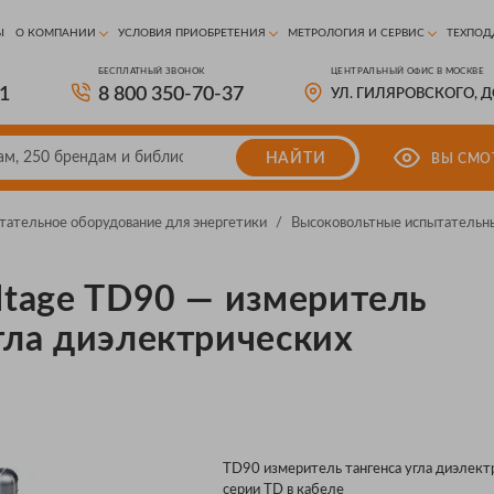
Ы
О КОМПАНИИ
УСЛОВИЯ ПРИОБРЕТЕНИЯ
МЕТРОЛОГИЯ И СЕРВИС
ТЕХПОД
БЕСПЛАТНЫЙ ЗВОНОК
ЦЕНТРАЛЬНЫЙ ОФИС В МОСКВЕ
81
8 800 350-70-37
УЛ. ГИЛЯРОВСКОГО, 
НАЙТИ
ВЫ СМО
тательное оборудование для энергетики
/
Высоковольтные испытательн
oltage TD90 — измеритель
угла диэлектрических
TD90 измеритель тангенса угла диэлект
серии TD в кабеле