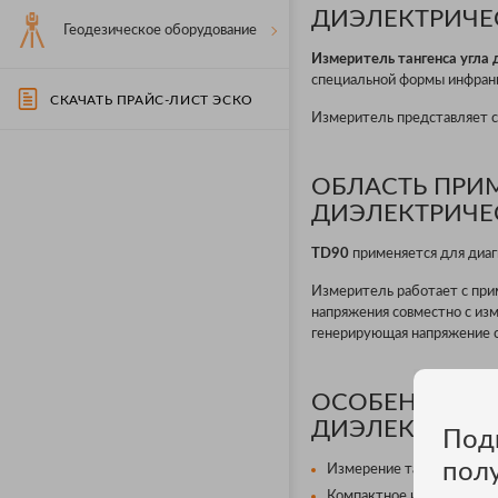
ДИЭЛЕКТРИЧЕС
Геодезическое оборудование
Измеритель тангенса угла
специальной формы инфраниз
СКАЧАТЬ ПРАЙС-ЛИСТ ЭСКО
Измеритель представляет с
ОБЛАСТЬ ПРИ
ДИЭЛЕКТРИЧЕС
TD90
применяется для диаг
Измеритель работает с при
напряжения совместно с из
генерирующая напряжение 
ОСОБЕННОСТИ
ДИЭЛЕКТРИЧЕС
Под
пол
Измерение тангенса угла
Компактное и легкое по в