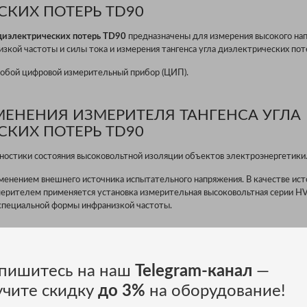
КИХ ПОТЕРЬ TD90
 диэлектрических потерь TD90
предназначены для измерения высокого на
кой частоты и силы тока и измерения тангенса угла диэлектрических пот
обой цифровой измерительный прибор (ЦИП).
МЕНЕНИЯ ИЗМЕРИТЕЛЯ ТАНГЕНСА УГЛА
КИХ ПОТЕРЬ TD90
ностики состояния высоковольтной изоляции объектов электроэнергетики
менением внешнего источника испытательного напряжения. В качестве ист
мерителем применяется установка измерительная высоковольтная серии HV
специальной формы инфранизкой частоты.
 ИЗМЕРИТЕЛЯ ТАНГЕНСА УГЛА
КИХ ПОТЕРЬ TD90
пишитесь на наш
Telegram-канал
—
учите скидку
до 3%
на оборудование!
 диэлектрических потерь;
есу оборудование;