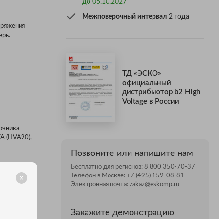
до 05.10.2027
Межповерочный интервал
2 года
пряжения
ерь.
ТД «ЭСКО»
официальный
дистрибьютор b2 High
Voltage в России
.
очника
A (HVA90),
Позвоните или напишите нам
Бесплатно для регионов:
8 800 350-70-37
Телефон в Москве:
+7 (495) 159-08-81
Электронная почта:
zakaz@eskomp.ru
Закажите демонстрацию