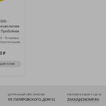
300 -
ПрофКиП УПУ-200 -
ПрофКиП
оковольтная
Установка Высоковольтная
Установк
 Пробойная
Испытательная Пробойная
Испытат
 - Установка
ПрофКиП У
Испытательная
Высоковол
Пробойна
₽
₽
40
Цена: 825 940
Цена: 
ОДИН КЛИК
ЗАКАЗАТЬ В ОДИН КЛИК
ЗАКАЗ
ЦЕНТРАЛЬНЫЙ ОФИС В МОСКВЕ
РАБОТАЕМ В БУДНИ С 9 ДО 18
УЛ. ГИЛЯРОВСКОГО, ДОМ 51
ZAKAZ@ESKOMP.RU