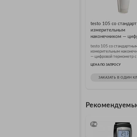
testo 105 cо стандар
измерительным
наконечником — циф
термометр с поверко
testo 105 cо стандартны
измерительным наконеч
— цифровой термометр с
поверкой
ЦЕНА ПО ЗАПРОСУ
ЗАКАЗАТЬ В ОДИН К
Рекомендуемы