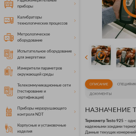
Радиоизмерительные
приборы
Калибраторы
технологических процессов
Метрологическое
оборудование
Испытательное оборудование
для энергетики
Измерители параметров
окружающей среды
ОПИСАНИЕ
СПЕЦИФИК
Телекоммуникационные сети
(тестирование и
ДОКУМЕНТЫ
сертификация)
Приборы неразрушающего
НАЗНАЧЕНИЕ Т
контроля NDT
Термометр Testo 925
– одно
Корпусные и установочные
надежными зондами термопа
изделия
Данные текущих измерени