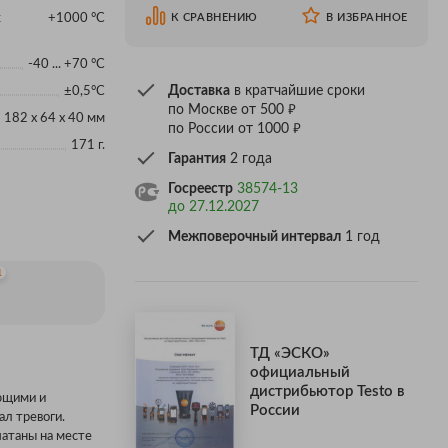
х
+1000 °C
К СРАВНЕНИЮ
В ИЗБРАННОЕ
-40 ... +70 °C
Доставка
в кратчайшие сроки
±0,5°C
₽
по Москве от 500
182 x 64 x 40 мм
₽
по России от 1000
171 г.
Гарантия
2 года
Госреестр
38574-13
до 27.12.2027
Межповерочный интервал
1 год
1
ТД «ЭСКО»
официальный
дистрибьютор Testo в
ющими и
России
л тревоги.
чатаны на месте