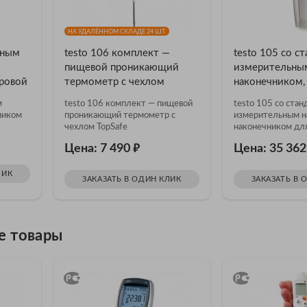
НА УДАЛЁННОМ СКЛАДЕ 24 ШТ.
тным
testo 106 комплект —
testo 105 со с
пищевой проникающий
измерительны
ровой
термометр с чехлом
наконечником,
й
TopSafe
наконечником 
м
testo 106 комплект — пищевой
testo 105 со ста
замороженных 
ником
проникающий термометр с
измерительным н
длинным нако
чехлом TopSafe
наконечником дл
замороженных пр
₽
Цена: 7 490
Цена: 35 36
длинным наконеч
ЛИК
ЗАКАЗАТЬ В ОДИН КЛИК
ЗАКАЗАТЬ В 
е товары