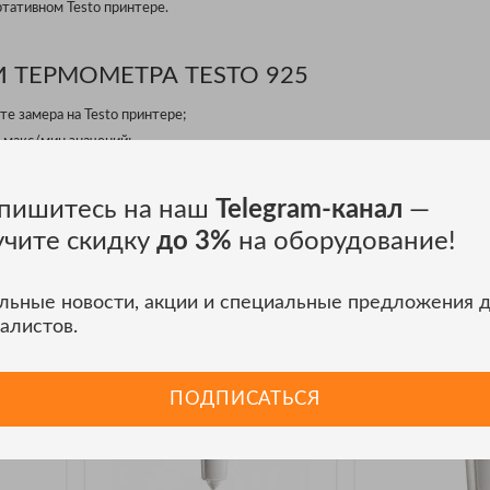
тативном Testo принтере.
 ТЕРМОМЕТРА TESTO 925
те замера на Testo принтере;
макс/мин значений;
 измеренного значения на дисплее;
TopSafe, защищает прибор от грязи и повреждений;
пишитесь на наш
Telegram-канал
—
учите скидку
до 3%
на оборудование!
 Testo
льные новости, акции и специальные предложения 
алистов.
ПОДПИСАТЬСЯ