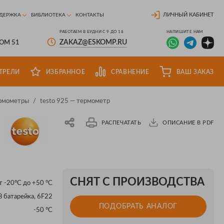
ЛИЧНЫЙ КАБИНЕТ
ДЕРЖКА
БИБЛИОТЕКА
КОНТАКТЫ
РАБОТАЕМ В БУДНИ С 9 ДО 18
НАПИШИТЕ НАМ
ZAKAZ@ESKOMP.RU
ДОМ 51
ТРЕЛИ
ИЗБРАННОЕ
СРАВНЕНИЕ
ВАШ ЗАКАЗ
ермометры
/
testo 925 — термометр
РАСПЕЧАТАТЬ
ОПИСАНИЕ В PDF
СНЯТ С ПРОИЗВОДСТВА
т -20°C до +50 °C
В батарейка, 6F22
ПОДОБРАТЬ АНАЛОГ
х
-50 °C