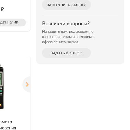
манометр
ЗАПОЛНИТЬ ЗАЯВКУ
₽
₽
0
Цена: 16 740
Цена: 
ОДИН КЛИК
ЗАКАЗАТЬ В ОДИН КЛИК
ЗАКАЗ
Возникли вопросы?
Напишите нам: подскажем по
характеристикам и поможем с
оформлением заказа.
ЗАДАТЬ ВОПРОС
НА УДАЛЁНН
ометр
Манометр Testo 312-4 с
Цифрово
мерения
набором
PM-12