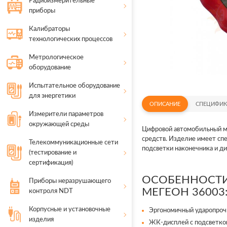
Радиоизмерительные
приборы
Калибраторы
технологических процессов
Метрологическое
оборудование
Испытательное оборудование
для энергетики
ОПИСАНИЕ
СПЕЦИФИК
Измерители параметров
окружающей среды
Цифровой автомобильный 
средств. Изделие имеет сп
Телекоммуникационные сети
подсветки наконечника и ди
(тестирование и
сертификация)
ОСОБЕННОСТИ
Приборы неразрушающего
МЕГЕОН 36003
контроля NDT
Корпусные и установочные
Эргономичный ударопроч
изделия
ЖК-дисплей с подсветко