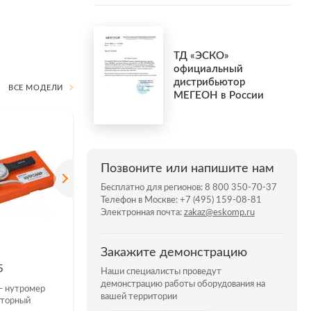
ТД «ЭСКО»
официальный
дистрибьютор
ВСЕ МОДЕЛИ
МЕГЕОН в России
Позвоните или напишите нам
Бесплатно для регионов:
8 800 350-70-37
Телефон в Москве:
+7 (495) 159-08-81
Электронная почта:
zakaz@eskomp.ru
Закажите демонстрацию
5
МЕГЕОН 51011
МЕГЕОН
Наши специалисты проведут
демонстрацию работы оборудования на
 нутромер
МЕГЕОН 51011 —
МЕГЕОН 
вашей территории
аторный
дифференциальный цифровой
дифферен