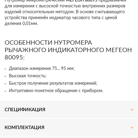
Нутромер микрометрический
МЕГЕОН 80095
предназначен
для измерения с высоской точностью внутренних размеров
изделий относительным методом. В основе считывающего
устройства применён индикатор часового типа с ценой
деления 0,01мм.
ОСОБЕННОСТИ НУТРОМЕРА
РЫЧАЖНОГО ИНДИКАТОРНОГО МЕГЕОН
Подпишитесь на наш
Telegram-
80095:
канал
— получите скидку
до 3%
на оборудование!
Диапазон измерения 75... 95 мм;
Высокая точность;
Быстрое получение результатов измерений;
Актуальные новости, акции и специальные
Интуитивно-понятное обращение с прибором.
предложения для специалистов.
СПЕЦИФИКАЦИЯ
ПОДПИСАТЬСЯ
КОМПЛЕКТАЦИЯ