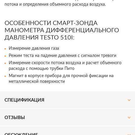
потока и определения объемного расхода воздуха.
ОСОБЕННОСТИ СМАРТ-ЗОНДА
МАНОМЕТРА ДИФФЕРЕНЦИАЛЬНОГО
ДАВЛЕНИЯ TESTO 510I:
Подпишитесь на наш
Telegram-
канал
— получите скидку
до 3%
Измерение давления газа
на оборудование!
Режим теста на падение давления с сигналом тревоги
Измерение скорости потока воздуха и расчет объемного
расхода с помощью трубки Пито
Актуальные новости, акции и специальные
Магнит в корпусе прибора для прочной фиксации на
предложения для специалистов.
металлической поверхности
ПОДПИСАТЬСЯ
СПЕЦИФИКАЦИЯ
ОТЗЫВЫ