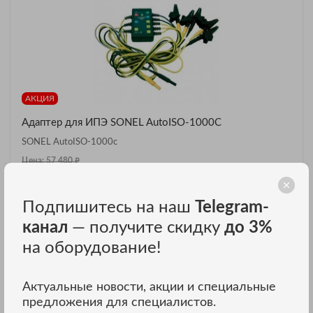
АКЦИЯ
Адаптер для ИПЭ SONEL AutoISO-1000C
SONEL AutoISO-1000c
₽
Цена: 57 480
₽
Цена: 47 430
Подпишитесь на наш
Telegram-
ЗАКАЗАТЬ В ОДИН КЛИК
канал
— получите скидку
до 3%
на оборудование!
В нашем интернет магазине вы можете купить адаптеры для
ипэ SONEL по цене от 302280 до 302280 рублей.
Актуальные новости, акции и специальные
предложения для специалистов.
С НАМИ ЛЕГКО ПОДОБРАТЬ АДАПТЕРЫ