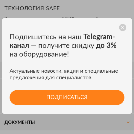
ТЕХНОЛОГИЯ SAFE
Запатентованная технология SAFE* повышает безопасность за
счет процедуры смешивания, уменьшая экзотермическую
реакцию между щелочью и кислотой во время дистилляции и
Подпишитесь на наш
Telegram-
устраняя необходимость предварительного разбавления
вручную.
канал
— получите скидку
до 3%
*Добавление пара для уравновешивания
на оборудование!
СПЕЦИФИКАЦИЯ
Актуальные новости, акции и специальные
предложения для специалистов.
ОТЗЫВЫ
ПОДПИСАТЬСЯ
ОБСУЖДЕНИЕ
ДОКУМЕНТЫ