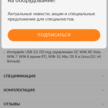
на оборудование!
1 МБ;
Автоматические измерения; курсорные измерения (ΔU; ΔT; 1/
ΔT);
Актуальные новости, акции и специальные
Математика: 30 функций (4 оператора – вх.кан./
предложения для специалистов.
опорн.осцилл./ время/ число π);
Декодирование сигналов: 1-Wire, ARINC 429, CAN, DALI,
DCC, DMX512, Ethernet 10Base-T, FlexRay, I²C, I²S, LIN,
ПОДПИСАТЬСЯ
Manchester, Modbus ASCII, Modbus RTU, PS/2, SENT, SPI,
UART (в зависимости от числа каналов);
Допусковый контроль (тест по маске);
Интерфейс USB 3.0, ПО под управлением ОС WIN XP, Vista,
WIN 7, WIN 8 (кроме RT), WIN 10, Mac OS X и Linux.(32/ 64
битный).
СПЕЦИФИКАЦИЯ
КОМПЛЕКТАЦИЯ
ОТЗЫВЫ