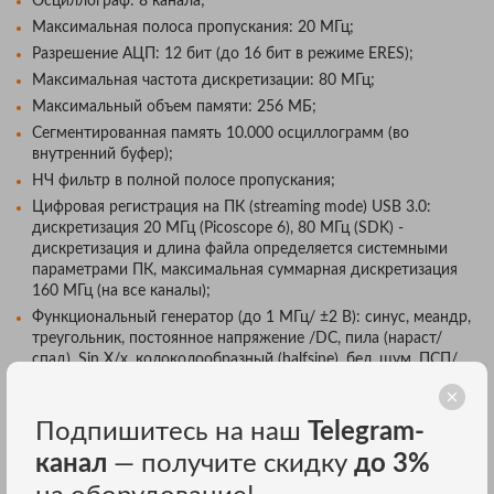
Осциллограф: 8 канала;
Максимальная полоса пропускания: 20 МГц;
Разрешение АЦП: 12 бит (до 16 бит в режиме ERES);
Максимальная частота дискретизации: 80 МГц;
Максимальный объем памяти: 256 МБ;
Сегментированная память 10.000 осциллограмм (во
внутренний буфер);
НЧ фильтр в полной полосе пропускания;
Цифровая регистрация на ПК (streaming mode) USB 3.0:
дискретизация 20 МГц (Picoscope 6), 80 МГц (SDK) -
дискретизация и длина файла определяется системными
параметрами ПК, максимальная суммарная дискретизация
160 МГц (на все каналы);
Функциональный генератор (до 1 МГц/ ±2 В): синус, меандр,
треугольник, постоянное напряжение /DC, пила (нараст/
спад), Sin X/x, колоколообразный (halfsine), бел. шум, ПСП/
PRBS (одновременно с осциллографом);
Формирование сигналов СПФ/ AWG (до 1 МГц): ЦАП 14 бит,
Подпишитесь на наш
Telegram-
частота дискретизации до 80 МГц, память до 16 кБ;
Анализатор спектра: в полной полосе пропускания
канал
— получите скидку
до 3%
(одновременно с осциллографом, БПФ при длине памяти до