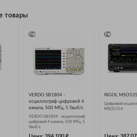
е товары
VERDO SB1804 -
RIGOL MSO53
осциллограф цифровой 4
Цифровой осцилл
канала, 500 МГц, 5 Гвыб/с
MSO5354
VERDO SB1804 - осциллограф
цифровой 4 канала, 500 МГц, 5
Гвыб/с
₽
Цена: 394 100
Цена: 387 0