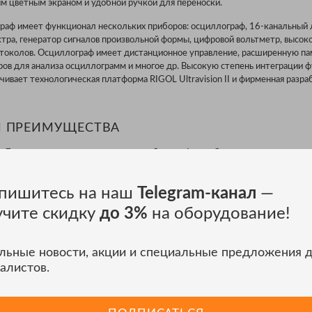
 цветным экраном и удобной ручкой для переноски.
аф имеет функционал нескольких приборов: осциллограф, 16-канальный 
ктра, генератор сигналов произвольной формы, цифровой вольтметр, высо
отоколов. Осциллограф имеет дистанционное управление, расширенную па
ров для анализа осциллограмм и многое др. Высокую степень интеграции 
ивает технологическая платформа RIGOL Ultravision II и фирменная разра
И ПРЕИМУЩЕСТВА
 7 полноценных измерительных приборов в 1 моноблоке;
ура коммутации источника питания;
 мультисенсорный цветной экран;
пишитесь на наш
Telegram-канал
—
е для удобного Web-контроля;
учите скидку
до 3%
на оборудование!
. кадров для анализа осциллограмм;
 осц/с для результативной отладки;
льные новости, акции и специальные предложения 
т пропускной способности;
алистов.