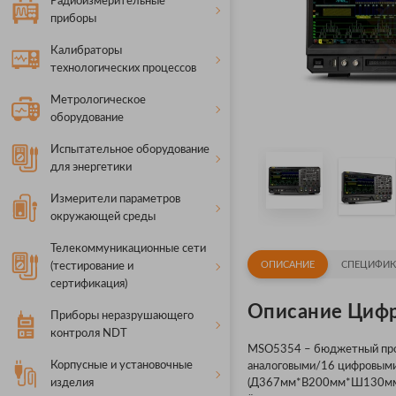
Радиоизмерительные
приборы
Калибраторы
технологических процессов
Метрологическое
оборудование
Испытательное оборудование
для энергетики
Измерители параметров
окружающей среды
Телекоммуникационные сети
ОПИСАНИЕ
СПЕЦИФИК
(тестирование и
сертификация)
Описание Циф
Приборы неразрушающего
контроля NDT
MSO5354 – бюджетный прои
Корпусные и установочные
аналоговыми/16 цифровыми 
изделия
(Д367мм*В200мм*Ш130мм, ве