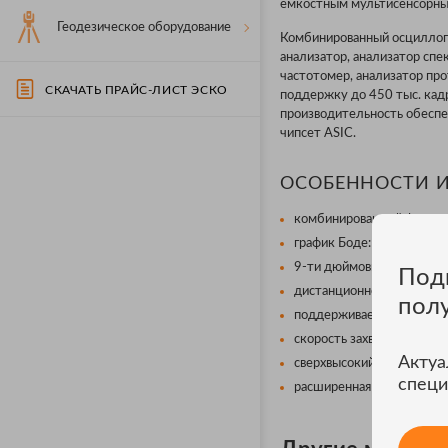
ёмкостным мультисенсорным
Геодезическое оборудование
Комбинированный осциллогр
анализатор, анализатор спе
частотомер, анализатор пр
СКАЧАТЬ ПРАЙС-ЛИСТ ЭСКО
поддержку до 450 тыс. кад
производительность обеспеч
чипсет ASIC.
ОСОБЕННОСТИ 
комбинированный формат:
график Боде: анализ конт
9-ти дюймовый ёмкостный
Под
дистанционное управлени
пол
поддерживает до 450 тыс
скорость захвата 500 000
Актуа
сверхвысокий коэффициен
специ
расширенная память.