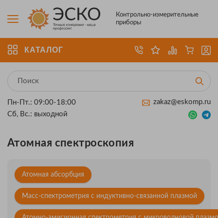
Контрольно-измерительные
приборы
КАТАЛОГ
zakaz@eskomp.ru
Пн-Пт.: 09:00-18:00
Сб, Вс.: выходной
Атомная спектроскопия
Атомная абсорбция
Масс-спектрометрия с индуктивно-связанной плазмой
Атомно-эмисионная спектрометрия с микроволновой плазм