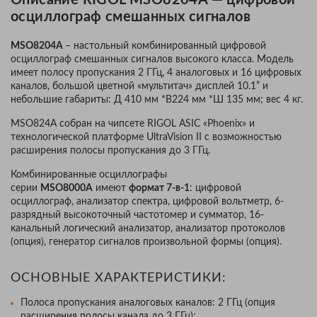
Описание RIGOL MSO8204A — цифровой
осциллограф смешанных сигналов
MSO8204A
– настольный комбинированный цифровой
осциллограф смешанных сигналов высокого класса. Модель
имеет полосу пропускания 2 ГГц, 4 аналоговых и 16 цифровых
каналов, большой цветной «мультитач» дисплей 10.1” и
небольшие габариты: Д 410 мм *В224 мм *Ш 135 мм; вес 4 кг.
MSO824A собран на чипсете RIGOL ASIC «Phoenix» и
технологической платформе UltraVision II с возможностью
расширения полосы пропускания до 3 ГГц.
Комбинированные осциллографы
серии
MSO8000A
имеют
формат 7-в-1
: цифровой
осциллограф, анализатор спектра, цифровой вольтметр, 6-
разрядный высокоточный частотомер и сумматор, 16-
канальный логический анализатор, анализатор протоколов
(опция), генератор сигналов произвольной формы (опция).
ОСНОВНЫЕ ХАРАКТЕРИСТИКИ:
Полоса пропускания аналоговых каналов: 2 ГГц (опция
расширения полосы канала до 3 ГГц);