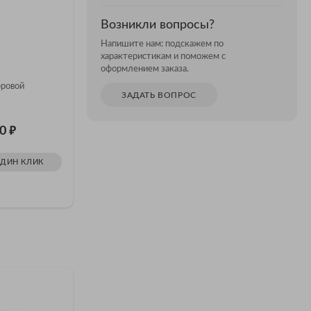
Возникли вопросы?
Напишите нам: подскажем по
Осциллограф
Осцилло
характеристикам и поможем с
АКИП-4163/2А
АКИП-4
оформлением заказа.
ровой
Осциллограф цифровой
Осциллог
ЗАДАТЬ ВОПРОС
АКИП-4163/2А...
АКИП-416
₽
₽
80
Цена: 283 385
Цена: 
ОДИН КЛИК
ЗАКАЗАТЬ В ОДИН КЛИК
ЗАКАЗ