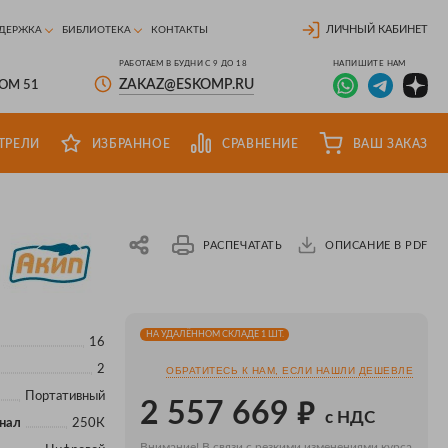
ЛИЧНЫЙ КАБИНЕТ
ДЕРЖКА
БИБЛИОТЕКА
КОНТАКТЫ
РАБОТАЕМ В БУДНИ С 9 ДО 18
НАПИШИТЕ НАМ
ZAKAZ@ESKOMP.RU
ДОМ 51
ТРЕЛИ
ИЗБРАННОЕ
СРАВНЕНИЕ
ВАШ ЗАКАЗ
РАСПЕЧАТАТЬ
ОПИСАНИЕ В PDF
НА УДАЛЁННОМ СКЛАДЕ 1 ШТ.
16
2
ОБРАТИТЕСЬ К НАМ, ЕСЛИ НАШЛИ ДЕШЕВЛЕ
Портативный
₽
2 557 669
с НДС
анал
250К
Внимание! В связи с резкими изменениями курса