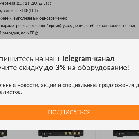
ерения (ΔU; ΔT; ΔU/ΔT, F) ;
 включая БПФ (FFT);
ерений, выполняемых одновременно;
параметров (напряжение/ время), усреднение, огибающая, послесвечение;
разрядов, до 6 ГГц);
 сигнала по «маске» (167 предустановленных шаблонов - SONET/SDH, Fibre
, ITU G.703, ANSI T1/102, RapidIO, PCI Express, Serial ATA);
пишитесь на наш
Telegram-канал
—
 7, Windows 8 или Windows 10 (32/64-бит).
учите скидку
до 3%
на оборудование!
и АКИП
льные новости, акции и специальные предложения 
алистов.
ПОДПИСАТЬСЯ