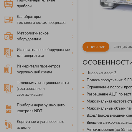
Радиоизмерительные
приборы
Калибраторы
технологических процессов
Метрологическое
оборудование
ОПИСАНИЕ
СПЕЦИФИК
Испытательное оборудование
для энергетики
ОСОБЕННОСТИ
Измерители параметров
окружающей среды
Число каналов: 2;
Полоса пропускания: 5 ГГ
Телекоммуникационные сети
Ограничение полосы проп
(тестирование и
Разрешение АЦП по верти
сертификация)
Максимальная частота стр
Приборы неразрушающего
Максимальный объем пам
контроля NDT
Вход/ Выход внешней синх
Корпусные и установочные
Внешняя синхронизация до
изделия
Автоизмерения (до 53 пар