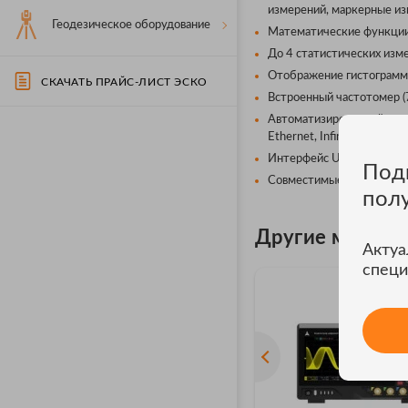
измерений, маркерные изм
Геодезическое оборудование
Математические функции,
До 4 статистических изм
Отображение гистограмм 
СКАЧАТЬ ПРАЙС-ЛИСТ ЭСКО
Встроенный частотомер (7 
Автоматизированный тест
Ethernet, Infiniband, XAUI
Интерфейс USB 2.0;
Под
Совместимые ОС: Windows
пол
Другие модел
Актуа
специ