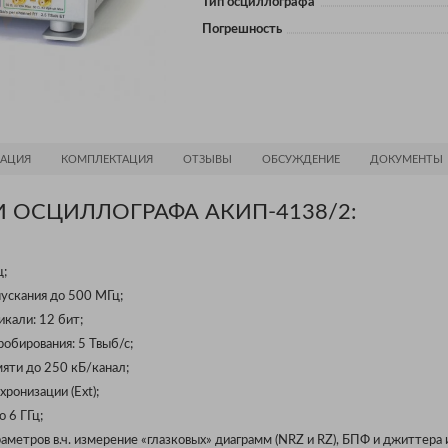
Тип осциллографа
Погрешность
АЦИЯ
КОМПЛЕКТАЦИЯ
ОТЗЫВЫ
ОБСУЖДЕНИЕ
ДОКУМЕНТЫ
 ОСЦИЛЛОГРАФА АКИП-4138/2:
ц;
ускания до 500 МГц;
кали: 12 бит;
обирования: 5 Твыб/с;
яти до 250 кБ/канал;
ронизации (Ext);
 6 ГГц;
аметров в.ч. измерение «глазковых» диаграмм (NRZ и RZ), БПФ и джиттера и